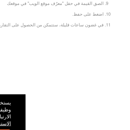
الصق القيمة في حقل "معرّف موقع الويب" في موقعك
اضغط على حفظ.
في غضون ساعات قليلة، ستتمكن من الحصول على التقاري
قييمات ومراجعات تيكتور مدعومة من TrustedViews.org
للتذاكر وشباك التذاكر مدعوم من: تيكتور (Ticketor.com)
يستخد
وظيفي
الارت
الاست