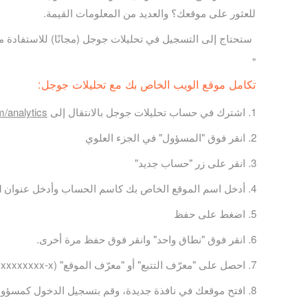
للعثور على موقعك؟ والعديد من المعلومات القيمة.
ستحتاج إلى التسجيل في تحليلات جوجل (مجانًا) للاستفادة م
"
تكامل موقع الويب الخاص بك مع تحليلات جوجل:
اشترك في حساب تحليلات جوجل بالانتقال إلى
/analytics/
انقر فوق "المسؤول" في الجزء العلوي
انقر على زر "حساب جديد"
أدخل اسم الموقع الخاص بك كاسم الحساب وأدخل عنوان url لموقعك
اضغط على حفظ
انقر فوق "نطاق واحد" وانقر فوق حفظ مرة أخرى.
احصل على "معرّف التتبع" أو "معرّف الموقع" (UA-xxxxxxxx-x)
افتح موقعك في نافذة جديدة، وقم بتسجيل الدخول كمسؤول