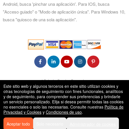
Android, busca 'pinchar una aplicación'. Para IOS, busca
"Acceso guiado" o "Modo de aplicación única". Para Windows 10,
busca "quiosco de una sola aplicación".
rg
© Todos los Derechos Reservados.
50.28.84.148
Este sitio web y algunos terceros en este sitio utilizan cookies y
Condiciones de uso
otras tecnologías de seguimiento con fines funcionales, analíticos
y de seguimiento, para comprender sus preferencias y brindarle
un servicio personalizado. Elija si desea permitir todas las cookies
no esenciales o solo las necesarias. Consulte nuestras
Política de
Privacidad y Cookies
y
Condiciones de uso
.
Aceptar todo
Solo necesario
Administrador de cookies