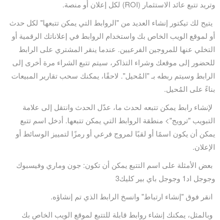
وتريد تتبع عائد الاستثمار (ROI) لكل إعلان أو منصة.
يتيح لك تيكتور إنشاء العديد من "الروابط التي يمكن تتبعها" لكل حدث
أو لموقع الويب الخاص بك واستخدام الروابط في إعلاناتك الرقمية أو
التخلي عنها للمروجين الفرعيين. عندما ينقر المشتري على الرابط
للحضور إلى موقعك وشراء التذاكر، سيتم تتبع الشراء مرة أخرى إلى
الرابط وسيتم ربطه بـ "المُحيل". لاحقًا، يمكنك سحب تقارير المبيعات
بناءً على المُحيل.
لإنشاء رابط يمكن تتبعه لحدث ما، عدّل الحدث وانتقل إلى علامة
التبويب "ترويج"> منطقة الروابط التي يمكن تتبعها. أدخل اسم تتبع
يمكن أن يكون اسمًا أو لقبًا لمروج فرعي أو رمزًا لتمييز الوسائط أو
الإعلان.
بعض الأمثلة على اسم التتبع يمكن أن تكون: جون وماري وفيسبوك
وجوجل اد1 وجوجل باي بير كليك3
انقر فوق "إنشاء ارتباط" وانسخ الرابط الذي تم إنشاؤه.
وبالمثل، يمكنك إنشاء روابط قابلة للتتبع لموقع الويب الخاص بك