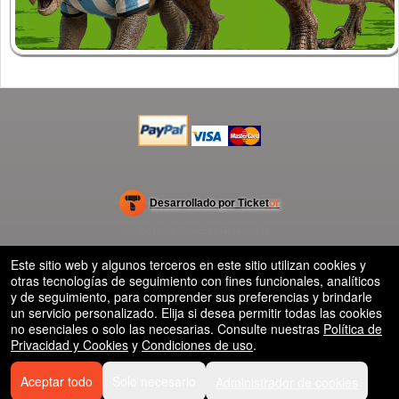
rg
Desarrollado por Ticket
or
Sistema de venta de entradas y taquilla de Ticketor
Software de venta de entradas para bares y clubes nocturnos
© Todos los Derechos Reservados.
50.28.84.148
eficaz: fácil configuración
Condiciones de uso
Este sitio web y algunos terceros en este sitio utilizan cookies y
otras tecnologías de seguimiento con fines funcionales, analíticos
y de seguimiento, para comprender sus preferencias y brindarle
un servicio personalizado. Elija si desea permitir todas las cookies
no esenciales o solo las necesarias. Consulte nuestras
Política de
Privacidad y Cookies
y
Condiciones de uso
.
Aceptar todo
Solo necesario
Administrador de cookies