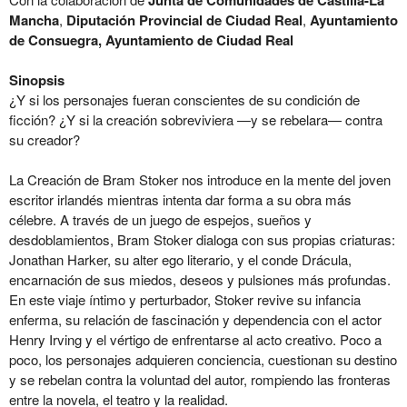
Junta de Comunidades de Castilla-La
Mancha
,
Diputación Provincial de Ciudad Real
,
Ayuntamiento
de Consuegra,
Ayuntamiento de Ciudad Real
Sinopsis
¿Y si los personajes fueran conscientes de su condición de
ficción? ¿Y si la creación sobreviviera —y se rebelara— contra
su creador?
La Creación de Bram Stoker nos introduce en la mente del joven
escritor irlandés mientras intenta dar forma a su obra más
célebre. A través de un juego de espejos, sueños y
desdoblamientos, Bram Stoker dialoga con sus propias criaturas:
Jonathan Harker, su alter ego literario, y el conde Drácula,
encarnación de sus miedos, deseos y pulsiones más profundas.
En este viaje íntimo y perturbador, Stoker revive su infancia
enferma, su relación de fascinación y dependencia con el actor
Henry Irving y el vértigo de enfrentarse al acto creativo. Poco a
poco, los personajes adquieren conciencia, cuestionan su destino
y se rebelan contra la voluntad del autor, rompiendo las fronteras
entre la novela, el teatro y la realidad.