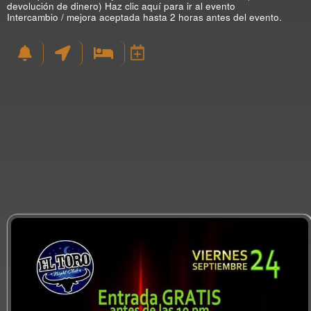
devolución de dinero)
Haz clic aquí para ir al evento
Intercambio / mejora aceptada hasta 2 horas antes del evento.