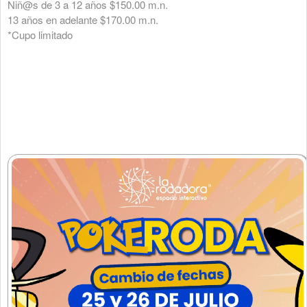
Niñ@s de 3 a 12 años $150.00 m.n.
13 años en adelante $170.00 m.n.
*Cupo limitado