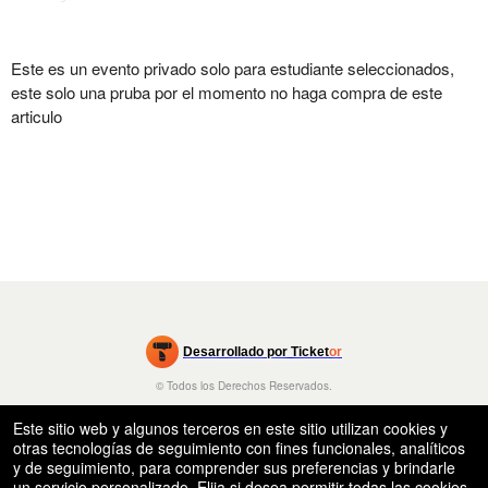
Este es un evento privado solo para estudiante seleccionados,
este solo una pruba por el momento no haga compra de este
articulo
rg
Desarrollado por Ticket
or
Sistema de venta de entradas y taquilla de Ticketor
Software de venta de entradas para eventos escolares para centros
© Todos los Derechos Reservados.
50.28.84.148
educativos de primaria y secundaria (K-12) y distritos escolares.
Condiciones de uso
Este sitio web y algunos terceros en este sitio utilizan cookies y
otras tecnologías de seguimiento con fines funcionales, analíticos
y de seguimiento, para comprender sus preferencias y brindarle
un servicio personalizado. Elija si desea permitir todas las cookies