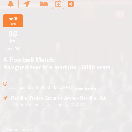
août
,2030
08
jeu.
6:00 PM
A Football Match
Assigned seat in a stadium / 6000 seats
Tout
sur
Du : jeudi août 8, 2030 - 06:00 PM
(heure locale)
le
Redding Rodeo Grounds Arena
- Redding, CA
marketing,
le
715 Auditorium Drive, Redding, CA 96001
référencement
et
la
publicité
Overall rating: