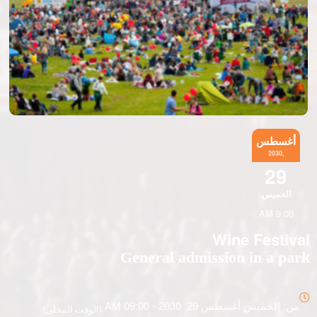
أغسطس
,2030
29
الخميس
9:00 AM
Wine Festival
General admission in a park
كل
شيء
من: الخميس أغسطس 29, 2030 - 09:00 AM
(الوقت المحلي)